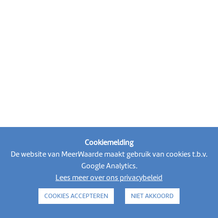
Cookiemelding
De website van MeerWaarde maakt gebruik van cookies t.b.v.
Volg MeerWaarde op social media
Google Analytics.
Lees meer over ons privacybeleid
COOKIES ACCEPTEREN
NIET AKKOORD
alle activiteiten